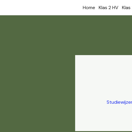
Ga
Home
Klas 2 HV
Klas
naar
de
inhoud
Studiewijze