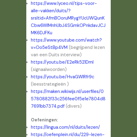
https://www.lyceo.nl/tips-voor-
alle-vakken/duits/?
srsltid=AfmBOoruMRygYUcUWQunK
Cbw6WIMnhUbJ4SGmkOPnkdavJCJ
MK6DJFKu
https://www.youtube.com/watch?
v=Oo5eStBp4VM
(begrijpend lezen
van een Duits interview)
https://youtu.be/E2eRk521DmI
(signaalwoorden)
https://youtu.be/HvaGWlRfr9c
(leesstrategieën )
https://maken.wikiwijs.nl/userfiles/0
5780882f33c256fee0f5e1e7804d8
7691bb7374.pdf
(divers)
Oefeningen:
https://lingua.com/nl/duits/lezen/
https://oefenplein.nl/du/229-lezen-