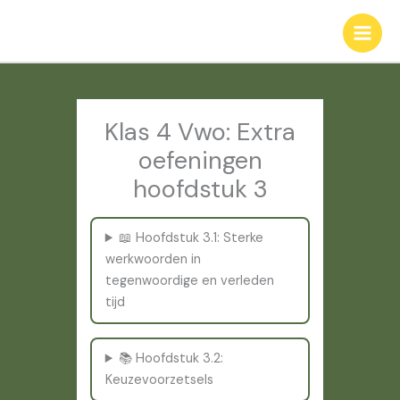
Ga
naar
de
inhoud
Klas 4 Vwo: Extra
oefeningen
hoofdstuk 3
📖 Hoofdstuk 3.1: Sterke
werkwoorden in
tegenwoordige en verleden
tijd
📚 Hoofdstuk 3.2:
Keuzevoorzetsels