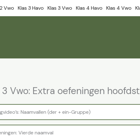
 2 Vwo
Klas 3 Havo
Klas 3 Vwo
Klas 4 Havo
Klas 4 Vwo
K
 3 Vwo: Extra oefeningen hoofds
egvideo’s: Naamvallen (der + ein-Gruppe)
eningen: Vierde naamval