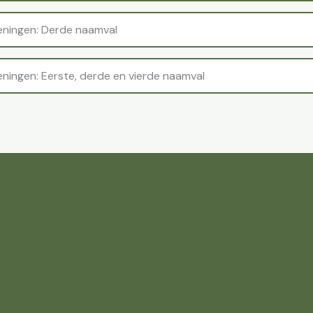
eningen: Derde naamval
eningen: Eerste, derde en vierde naamval