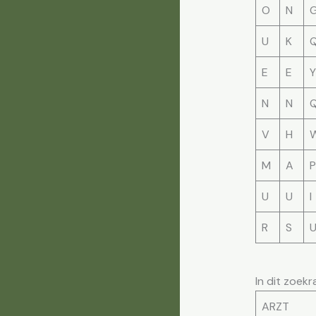
O
N
U
K
E
E
Y
N
N
V
H
M
A
P
U
U
I
R
S
In dit zoek
ARZT