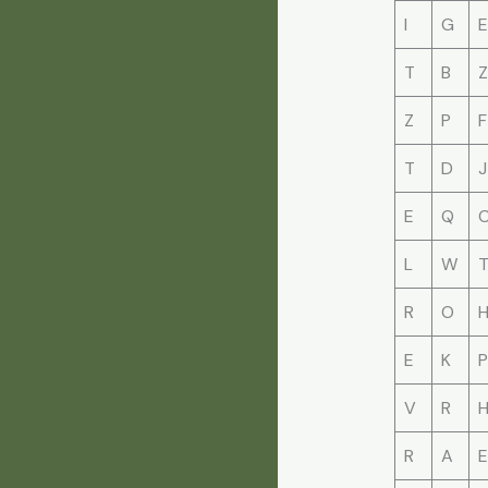
I
G
E
T
B
Z
Z
P
F
T
D
J
E
Q
L
W
R
O
E
K
P
V
R
R
A
E