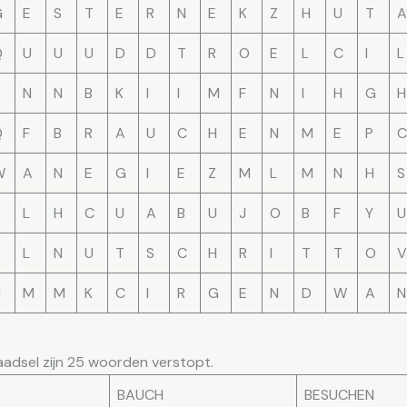
G
E
S
T
E
R
N
E
K
Z
H
U
T
A
Q
U
U
U
D
D
T
R
O
E
L
C
I
L
N
N
B
K
I
I
M
F
N
I
H
G
H
Q
F
B
R
A
U
C
H
E
N
M
E
P
C
W
A
N
E
G
I
E
Z
M
L
M
N
H
S
L
H
C
U
A
B
U
J
O
B
F
Y
U
L
N
U
T
S
C
H
R
I
T
T
O
V
U
M
M
K
C
I
R
G
E
N
D
W
A
N
raadsel zijn 25 woorden verstopt.
BAUCH
BESUCHEN