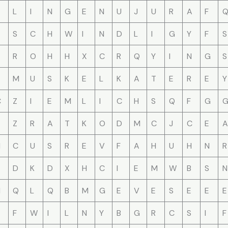
L
I
N
G
E
N
U
J
U
R
A
F
S
C
H
W
I
N
D
L
I
G
Y
F
S
R
O
H
H
X
C
R
Q
Y
I
N
G
S
M
U
S
K
E
L
K
A
T
E
R
E
Y
C
Z
I
E
M
L
I
C
H
S
Q
F
G
T
Z
R
A
T
K
O
D
M
C
J
C
E
A
H
C
U
S
R
E
V
F
A
H
U
H
N
R
D
K
D
X
H
C
I
E
M
W
B
S
N
H
Q
L
Q
B
M
G
E
V
E
S
E
E
E
F
W
I
L
N
Y
B
G
R
C
S
I
F