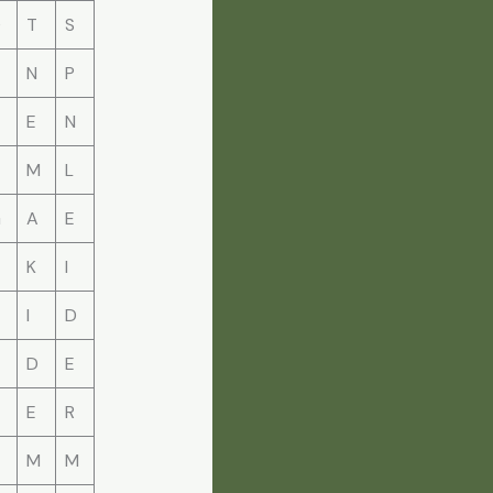
Q
T
S
N
P
E
N
M
L
G
A
E
K
I
I
D
D
E
E
R
M
M