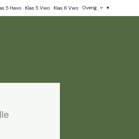
Overig
las 5 Havo
Klas 5 Vwo
Klas 6 Vwo
lle