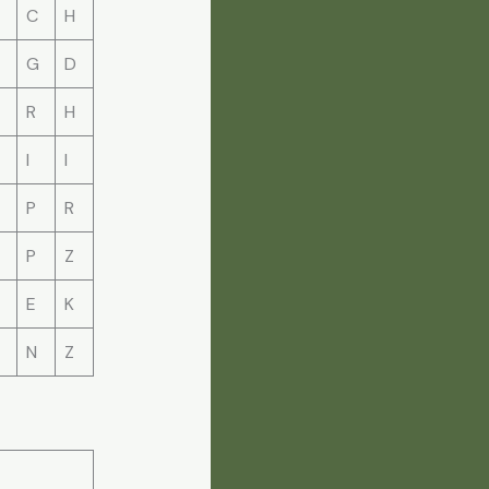
C
H
G
D
R
H
I
I
P
R
P
Z
E
K
N
Z