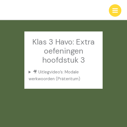
Ga
naar
de
inhoud
Klas 3 Havo: Extra
oefeningen
hoofdstuk 3
🎥 Uitlegvideo’s: Modale
werkwoorden (Präteritum)