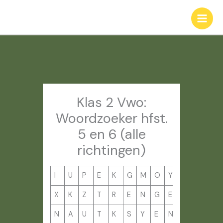
Ga
naar
de
inhoud
Klas 2 Vwo:
Woordzoeker hfst.
5 en 6 (alle
richtingen)
I
U
P
E
K
G
M
O
Y
S
Z
N
X
K
Z
T
R
E
N
G
E
G
Q
O
N
A
U
T
K
S
Y
E
N
H
A
S