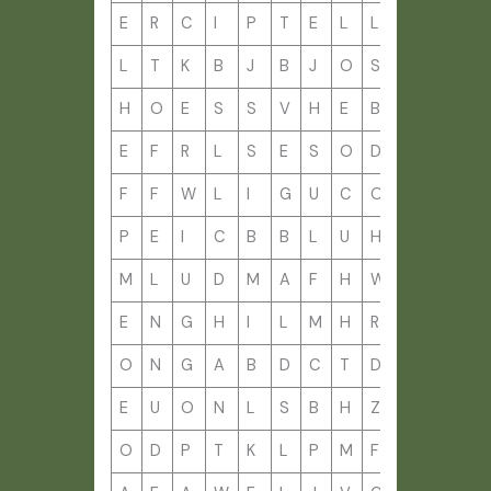
E
R
C
I
P
T
E
L
L
E
R
B
L
T
K
B
J
B
J
O
S
I
Q
E
H
O
E
S
S
V
H
E
B
F
Z
K
E
F
R
L
S
E
S
O
D
V
Q
M
F
F
W
L
I
G
U
C
O
O
M
Q
P
E
I
C
B
B
L
U
H
I
C
E
M
L
U
D
M
A
F
H
W
A
D
H
E
N
G
H
I
L
M
H
R
N
D
E
O
N
G
A
B
D
C
T
D
O
M
E
E
U
O
N
L
S
B
H
Z
O
W
N
O
D
P
T
K
L
P
M
F
L
H
H