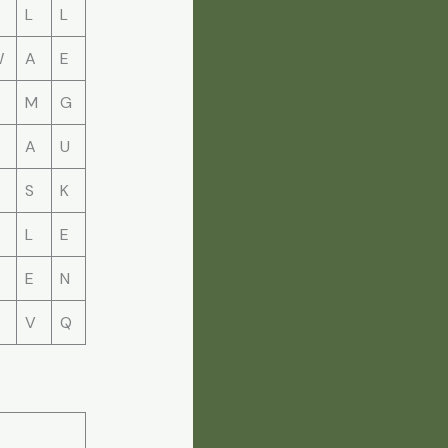
L
L
W
A
E
M
G
A
U
S
K
L
E
E
N
V
Q