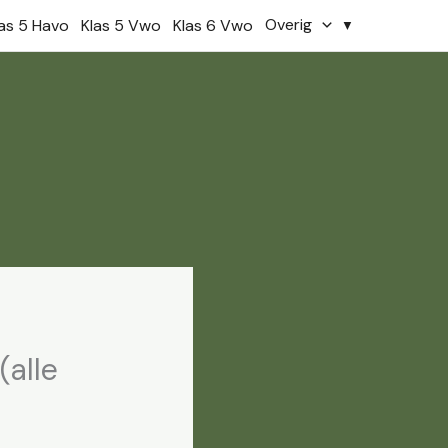
Overig
las 5 Havo
Klas 5 Vwo
Klas 6 Vwo
(alle