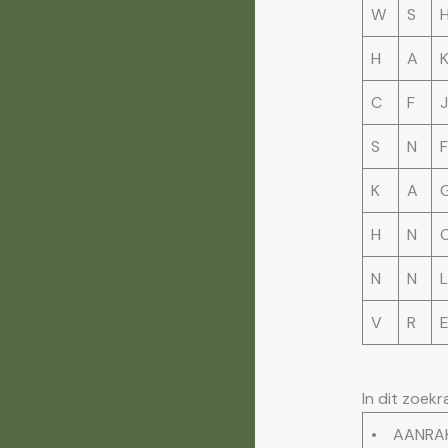
W
S
H
A
C
F
J
S
N
F
K
A
H
N
N
N
L
V
R
In dit zoekr
• AANRA