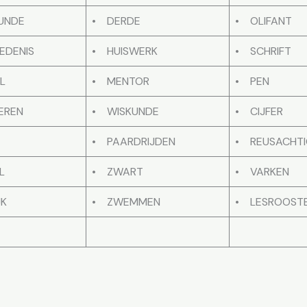
UNDE
• DERDE
• OLIFANT
EDENIS
• HUISWERK
• SCHRIFT
L
• MENTOR
• PEN
EREN
• WISKUNDE
• CIJFER
• PAARDRIJDEN
• REUSACHT
L
• ZWART
• VARKEN
JK
• ZWEMMEN
• LESROOST