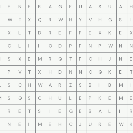
H
E
N
E
B
A
G
F
U
A
S
U
A
H
R
W
T
X
Q
R
W
H
Y
V
H
G
S
I
E
X
L
T
D
R
E
F
P
E
X
K
E
X
E
C
L
I
I
O
D
P
F
N
P
W
N
N
H
S
X
B
M
R
Q
T
F
C
H
J
N
E
T
P
V
T
X
H
D
N
N
C
Q
K
E
T
A
S
C
H
W
A
R
Z
S
B
I
B
M
I
M
S
Q
S
C
H
U
L
E
P
K
E
M
E
T
R
E
T
S
I
E
G
E
B
A
L
I
R
N
E
I
M
E
H
C
J
U
R
E
W
K