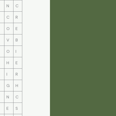
N
C
C
R
O
E
V
B
O
I
H
E
I
R
G
H
N
C
E
S