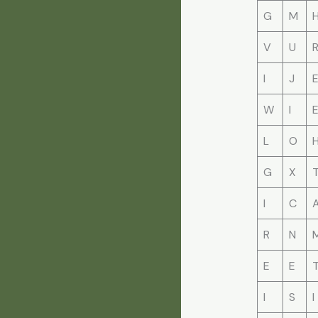
G
M
V
U
I
J
W
I
L
O
G
X
I
C
R
N
E
E
I
S
I