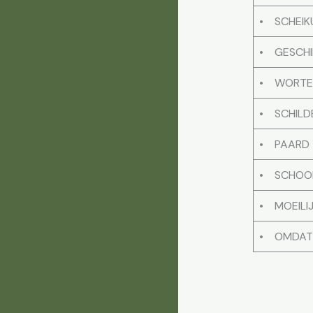
• SCHEIK
• GESCHI
• WORTE
• SCHILD
• PAARD
• SCHOO
• MOEILI
• OMDAT