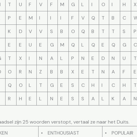
H
T
U
F
V
F
M
G
L
I
O
I
H
X
K
P
E
M
I
I
I
F
V
Q
T
B
C
K
D
V
V
S
B
O
Q
B
T
T
S
P
E
E
U
E
G
M
Q
L
Q
E
Q
G
C
G
T
X
I
N
A
L
P
N
E
D
N
U
T
O
O
R
N
Z
B
B
X
E
T
N
A
F
E
Q
O
L
T
G
E
S
C
H
I
C
H
T
E
R
H
E
L
N
E
S
S
A
L
K
A
N
aadsel zijn 25 woorden verstopt, vertaal ze naar het Duits.
KEN
• ENTHOUSIAST
• POPULAIR