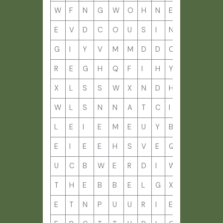
W
F
N
G
W
O
H
N
E
N
N
I
E
V
D
C
O
U
S
I
N
A
L
C
G
I
Y
V
M
M
D
D
C
Y
N
H
R
E
G
H
Q
F
I
H
Y
E
I
T
X
L
S
S
W
X
N
D
H
J
F
I
W
L
S
N
N
A
T
C
I
B
R
G
L
E
I
E
M
E
U
Y
B
D
J
J
E
I
E
E
H
S
V
E
Q
V
D
B
U
C
B
W
E
R
D
I
W
G
U
V
T
H
E
B
B
E
L
G
X
N
U
B
E
T
N
P
U
U
R
I
E
L
T
E