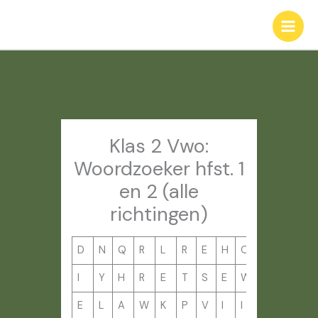
Ga
naar
de
inhoud
Klas 2 Vwo:
Woordzoeker hfst. 1
en 2 (alle
richtingen)
D
N
Q
R
L
R
E
H
O
W
I
L
I
Y
H
R
E
T
S
E
W
H
C
S
E
L
A
W
K
P
V
I
I
S
E
W